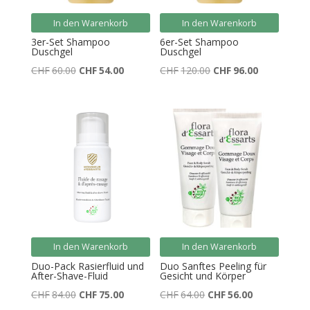
In den Warenkorb
In den Warenkorb
3er-Set Shampoo
6er-Set Shampoo
Duschgel
Duschgel
Ursprünglicher
Aktueller
Ursprünglicher
Aktueller
CHF
60.00
CHF
54.00
CHF
120.00
CHF
96.00
Preis
Preis
Preis
Preis
war:
ist:
war:
ist:
CHF60.00
CHF54.00.
CHF120.00
CHF96.00.
In den Warenkorb
In den Warenkorb
Duo-Pack Rasierfluid und
Duo Sanftes Peeling für
After-Shave-Fluid
Gesicht und Körper
Ursprünglicher
Aktueller
Ursprünglicher
Aktueller
CHF
84.00
CHF
75.00
CHF
64.00
CHF
56.00