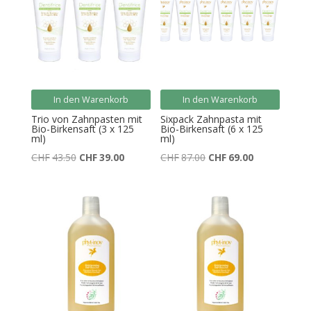
In den Warenkorb
In den Warenkorb
Trio von Zahnpasten mit
Sixpack Zahnpasta mit
Bio-Birkensaft (3 x 125
Bio-Birkensaft (6 x 125
ml)
ml)
Ursprünglicher
Aktueller
Ursprünglicher
Aktueller
CHF
43.50
CHF
39.00
CHF
87.00
CHF
69.00
Preis
Preis
Preis
Preis
war:
ist:
war:
ist:
CHF43.50
CHF39.00.
CHF87.00
CHF69.00.