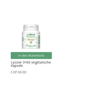
Preis
Preis
Preis
Preis
war:
ist:
war:
ist:
CHF84.00
CHF75.00.
CHF64.00
CHF56.00.
In den Warenkorb
Lysovir 3×60 vegetarische
Kapseln
CHF
60.00