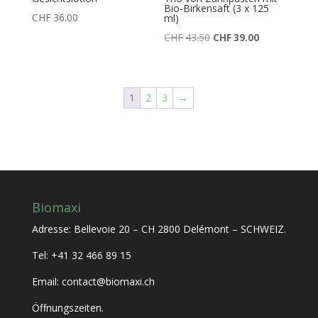
Bio-Birkensaft (3 x 125
CHF
36.00
ml)
Ursprünglicher
Aktueller
CHF
43.50
CHF
39.00
Preis
Preis
war:
ist:
CHF43.50
CHF39.00.
1
2
3
→
Biomaxi
Adresse: Bellevoie 20 – CH 2800 Delémont – SCHWEIZ.
Tel: +41 32 466 89 15
Email: contact@biomaxi.ch
Öffnungszeiten.