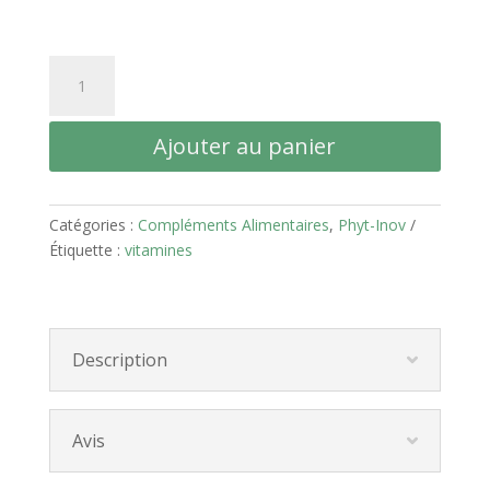
quantité
de
Stimu+
Ajouter au panier
200
gélules
Catégories :
Compléments Alimentaires
,
Phyt-Inov
Étiquette :
vitamines
Description
Avis