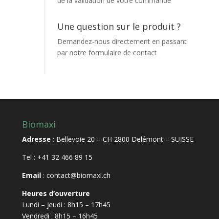
de la validation de votre commande
Une question sur le produit ?
Demandez-nous directement en passant
par notre
formulaire de contact
Biomaxi
Adresse
: Bellevoie 20 – CH 2800 Delémont – SUISSE
Tel
: +41 32 466 89 15
Email
:
contact@biomaxi.ch
Heures d’ouverture
Lundi – Jeudi : 8h15 – 17h45
Vendredi : 8h15 – 16h45