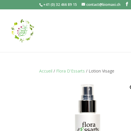
+41 (0) 32 466 89 15
contact@biomaxi.ch
Accueil
/
Flora D'Essarts
/ Lotion Visage