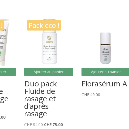
!
Pack eco !
nier
Ajouter au panier
Ajouter au panier
Duo pack
Florasérum A
e
Fluide de
CHF
49.00
age
rasage et
d’après
rasage
Le
.00
prix
Le
Le
CHF
84.00
CHF
75.00