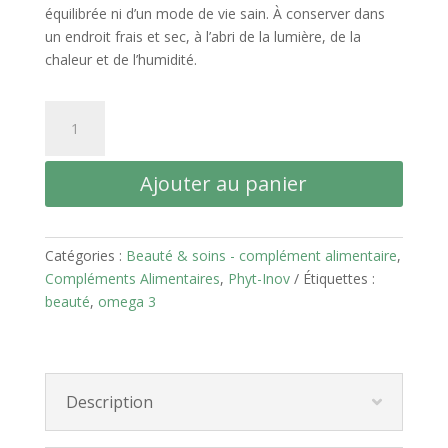
équilibrée ni d’un mode de vie sain. À conserver dans
un endroit frais et sec, à l’abri de la lumière, de la
chaleur et de l’humidité.
quantité
de
Epa
Ajouter au panier
Krill
100
Catégories :
Beauté & soins - complément alimentaire
,
Compléments Alimentaires
,
Phyt-Inov
Étiquettes :
beauté
,
omega 3
Description