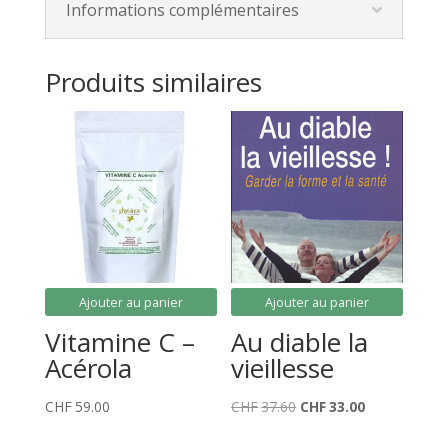
Informations complémentaires
Produits similaires
Ajouter au panier
Ajouter au panier
Vitamine C –
Au diable la
Acérola
vieillesse
Le
Le
CHF
59.00
CHF
37.60
CHF
33.00
prix
prix