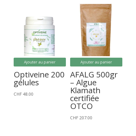
initial
actuel
était :
est :
CHF37.60.
CHF33.00.
Ajouter au panier
Ajouter au panier
Optiveine 200
AFALG 500gr
gélules
– Algue
Klamath
CHF
48.00
certifiée
OTCO
CHF
207.00