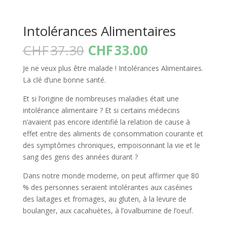
Intolérances Alimentaires
Le
Le
CHF
37.30
CHF
33.00
prix
prix
Je ne veux plus être malade ! Intolérances Alimentaires.
initial
actuel
La clé d’une bonne santé.
était :
est :
CHF37.30.
CHF33.00.
Et si l’origine de nombreuses maladies était une
intolérance alimentaire ? Et si certains médecins
n’avaient pas encore identifié la relation de cause à
effet entre des aliments de consommation courante et
des symptômes chroniques, empoisonnant la vie et le
sang des gens des années durant ?
Dans notre monde moderne, on peut affirmer que 80
% des personnes seraient intolérantes aux caséines
des laitages et fromages, au gluten, à la levure de
boulanger, aux cacahuètes, à l’ovalbumine de l’oeuf.