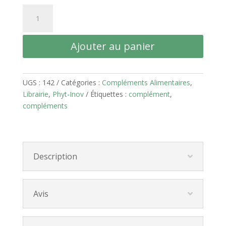
quantité
de
Intolérances
Ajouter au panier
Alimentaires
UGS :
142
Catégories :
Compléments Alimentaires
,
Librairie
,
Phyt-Inov
Étiquettes :
complément
,
compléments
Description
Avis