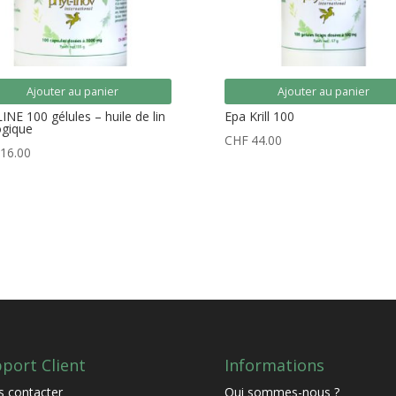
Ajouter au panier
Ajouter au panier
INE 100 gélules – huile de lin
Epa Krill 100
ogique
CHF
44.00
16.00
port Client
Informations
 contacter
Qui sommes-nous ?