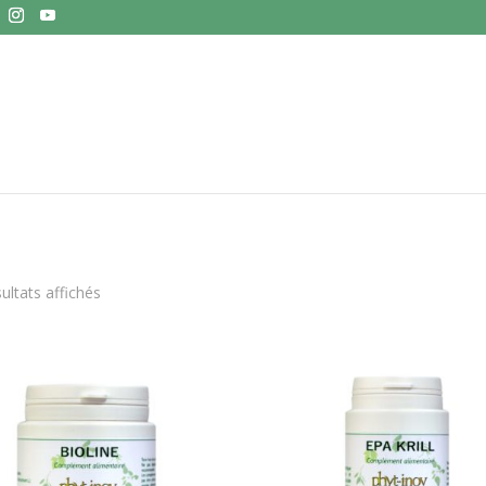
Trié
sultats affichés
par
popularité