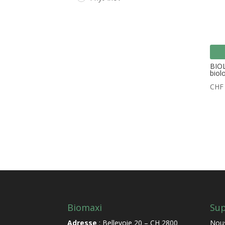
BIOL
biol
CHF
Biomaxi
Sup
Adresse
: Bellevoie 20 – CH 2800
Nous